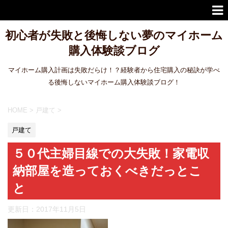
初心者が失敗と後悔しない夢のマイホーム
購入体験談ブログ
マイホーム購入計画は失敗だらけ！？経験者から住宅購入の秘訣が学べ
る後悔しないマイホーム購入体験談ブログ！
HOME
>
戸建て
>
戸建て
５０代主婦目線での大失敗！家電収
納部屋を造っておくべきだっとこ
と
更新日：
2017年11月5日