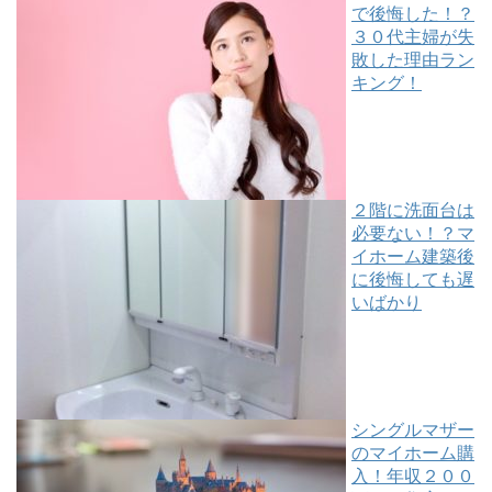
で後悔した！？
３０代主婦が失
敗した理由ラン
キング！
２階に洗面台は
必要ない！？マ
イホーム建築後
に後悔しても遅
いばかり
シングルマザー
のマイホーム購
入！年収２００