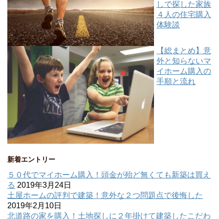
しで探した家族
４人の住宅購入
体験談
【総まとめ】意
外と知らないマ
イホーム購入の
手順と流れ
新着エントリー
５０代でマイホーム購入！頭金が殆ど無くても新築は買え
る
2019年3月24日
土屋ホームの評判で建築！意外な２つ問題点で後悔した
2019年2月10日
北道路の家を購入！土地探しに２年掛けて建築したこだわ