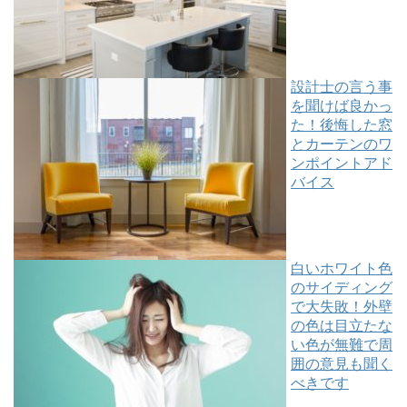
設計士の言う事
を聞けば良かっ
た！後悔した窓
とカーテンのワ
ンポイントアド
バイス
白いホワイト色
のサイディング
で大失敗！外壁
の色は目立たな
い色が無難で周
囲の意見も聞く
べきです