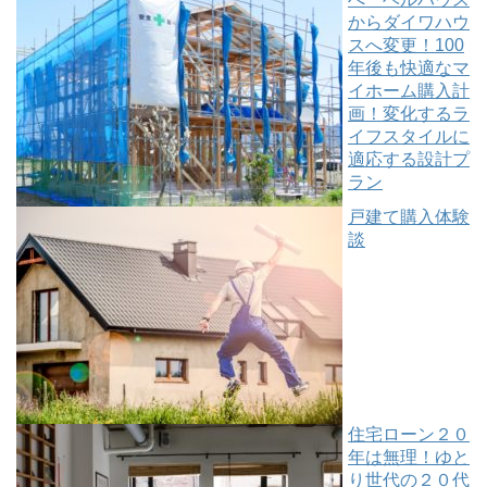
からダイワハウ
スへ変更！100
年後も快適なマ
イホーム購入計
画！変化するラ
イフスタイルに
適応する設計プ
ラン
戸建て購入体験
談
住宅ローン２０
年は無理！ゆと
り世代の２０代