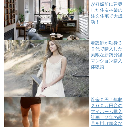
が妊娠前に建築
した住友林業の
注文住宅で大成
功！
看護師が独身３
０代で購入した
素敵な新築分譲
マンション購入
体験談
貯金０円！年収
２００万円台の
マイホーム購入
計画！２年の歳
月を掛け頭金な