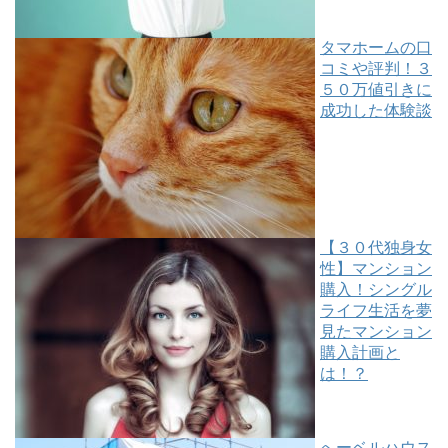
タマホームの口
コミや評判！３
５０万値引きに
成功した体験談
【３０代独身女
性】マンション
購入！シングル
ライフ生活を夢
見たマンション
購入計画と
は！？
へーベルハウス