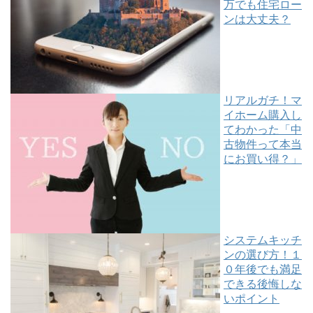
万でも住宅ロー
ンは大丈夫？
リアルガチ！マ
イホーム購入し
てわかった「中
古物件って本当
にお買い得？」
システムキッチ
ンの選び方！１
０年後でも満足
できる後悔しな
いポイント