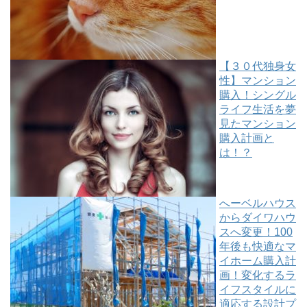
【３０代独身女
性】マンション
購入！シングル
ライフ生活を夢
見たマンション
購入計画と
は！？
へーベルハウス
からダイワハウ
スへ変更！100
年後も快適なマ
イホーム購入計
画！変化するラ
イフスタイルに
適応する設計プ