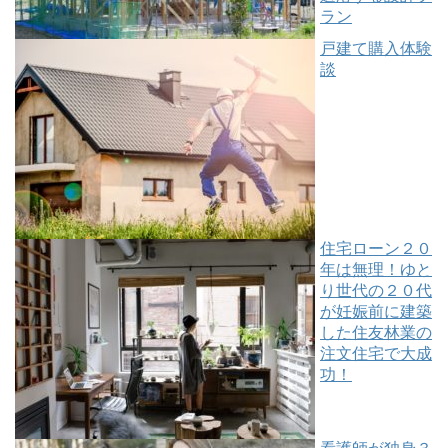
ラン
戸建て購入体験
談
住宅ローン２０
年は無理！ゆと
り世代の２０代
が妊娠前に建築
した住友林業の
注文住宅で大成
功！