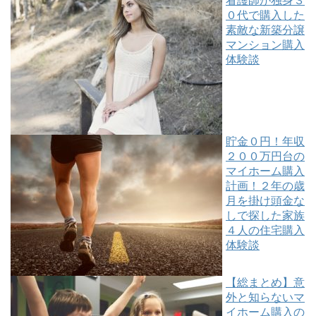
看護師が独身３
０代で購入した
素敵な新築分譲
マンション購入
体験談
貯金０円！年収
２００万円台の
マイホーム購入
計画！２年の歳
月を掛け頭金な
しで探した家族
４人の住宅購入
体験談
【総まとめ】意
外と知らないマ
イホーム購入の