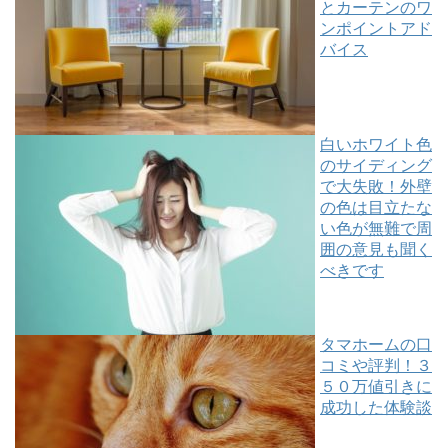
とカーテンのワ
ンポイントアド
バイス
白いホワイト色
のサイディング
で大失敗！外壁
の色は目立たな
い色が無難で周
囲の意見も聞く
べきです
タマホームの口
コミや評判！３
５０万値引きに
成功した体験談