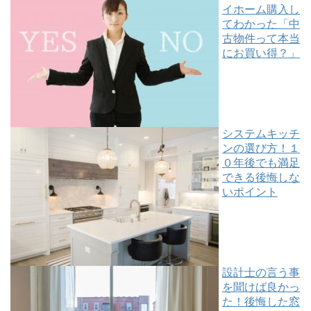
イホーム購入し
てわかった「中
古物件って本当
にお買い得？」
システムキッチ
ンの選び方！１
０年後でも満足
できる後悔しな
いポイント
設計士の言う事
を聞けば良かっ
た！後悔した窓