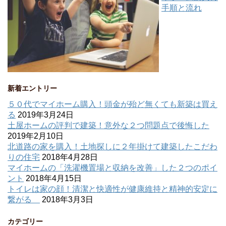
手順と流れ
新着エントリー
５０代でマイホーム購入！頭金が殆ど無くても新築は買え
る
2019年3月24日
土屋ホームの評判で建築！意外な２つ問題点で後悔した
2019年2月10日
北道路の家を購入！土地探しに２年掛けて建築したこだわ
りの住宅
2018年4月28日
マイホームの「洗濯機置場と収納を改善」した２つのポイ
ント
2018年4月15日
トイレは家の顔！清潔と快適性が健康維持と精神的安定に
繋がる
2018年3月3日
カテゴリー