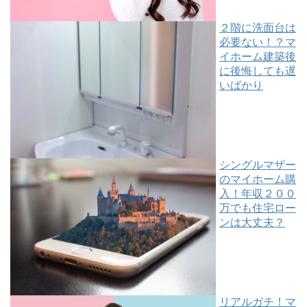
２階に洗面台は
必要ない！？マ
イホーム建築後
に後悔しても遅
いばかり
シングルマザー
のマイホーム購
入！年収２００
万でも住宅ロー
ンは大丈夫？
リアルガチ！マ