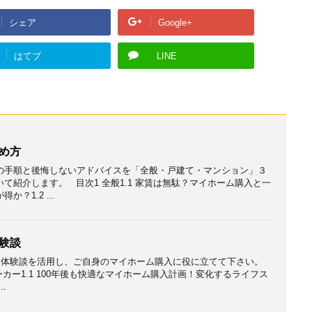
シェア
Google+
はてブ
LINE
め方
の手順と後悔しないアドバイスを「全般・戸建て・マンション」３
て紹介します。 目次1 全般1.1 家賃は無駄？マイホーム購入と一
か？1.2 ...
験談
体験談を活用し、ご自身のマイホーム購入に役に立てて下さい。
ーカー1.1 100年後も快適なマイホーム購入計画！変化するライフス
.