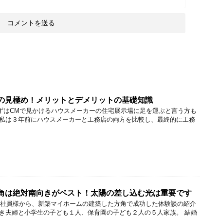
の見極め！メリットとデメリットの基礎知識
はCMで見かけるハウスメーカーの住宅展示場に足を運ぶと言う方も
私は３年前にハウスメーカーと工務店の両方を比較し、最終的に工務
角は絶対南向きがベスト！太陽の差し込む光は重要です
会社員様から、新築マイホームの建築した方角で成功した体験談の紹介
き夫婦と小学生の子ども１人、保育園の子ども２人の５人家族。 結婚