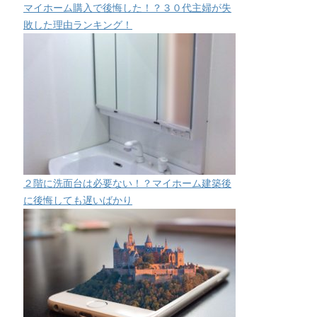
マイホーム購入で後悔した！？３０代主婦が失
敗した理由ランキング！
２階に洗面台は必要ない！？マイホーム建築後
に後悔しても遅いばかり