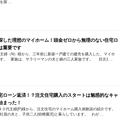
 ...
探した理想のマイホーム！頭金ゼロから無理のない住宅ロ
は重要です
代主婦（N）様から、三年前に新築一戸建ての建売を購入した、マイホ
す。 家族は、サラリーマンの夫と娘の三人家族です。 目次1 ...
宅ローン返済！？注文住宅購入のスタートは魅惑的なキャ
始まった！
０代主婦(P)様から、注文住宅のマイホーム購入体験談の紹介です。
員の夫と、子供二人(幼稚園児)と暮らしています。 わが ...