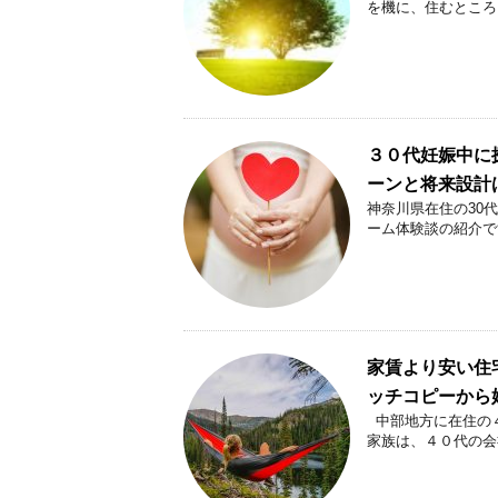
を機に、住むところを探
３０代妊娠中に
ーンと将来設計
神奈川県在住の30
ーム体験談の紹介で
家賃より安い住
ッチコピーから
中部地方に在住の４
家族は、４０代の会社