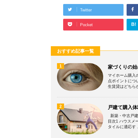
Twitter
B!
Pocket
おすすめ記事一覧
1
家づくりの始
マイホーム購入
点ポイントについ
生賃貸はどちらが得
2
戸建て購入体
新築・中古戸建
目次1 ハウスメ
タイルに適応す ..