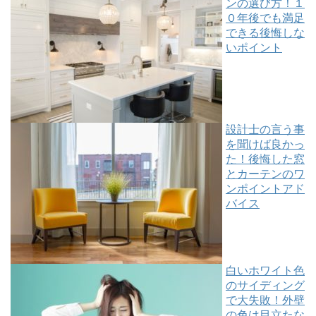
ンの選び方！１
０年後でも満足
できる後悔しな
いポイント
設計士の言う事
を聞けば良かっ
た！後悔した窓
とカーテンのワ
ンポイントアド
バイス
白いホワイト色
のサイディング
で大失敗！外壁
の色は目立たな