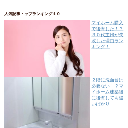
人気記事トップランキング１０
マイホーム購入
で後悔した！？
３０代主婦が失
敗した理由ラン
キング！
２階に洗面台は
必要ない！？マ
イホーム建築後
に後悔しても遅
いばかり