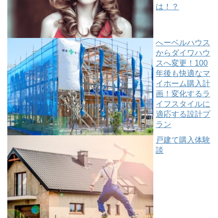
は！？
へーベルハウス
からダイワハウ
スへ変更！100
年後も快適なマ
イホーム購入計
画！変化するラ
イフスタイルに
適応する設計プ
ラン
戸建て購入体験
談