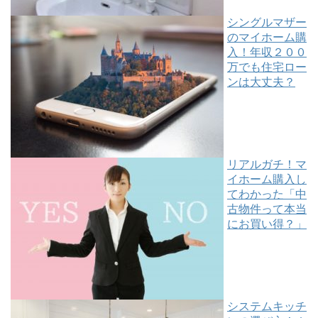
シングルマザー
のマイホーム購
入！年収２００
万でも住宅ロー
ンは大丈夫？
リアルガチ！マ
イホーム購入し
てわかった「中
古物件って本当
にお買い得？」
システムキッチ