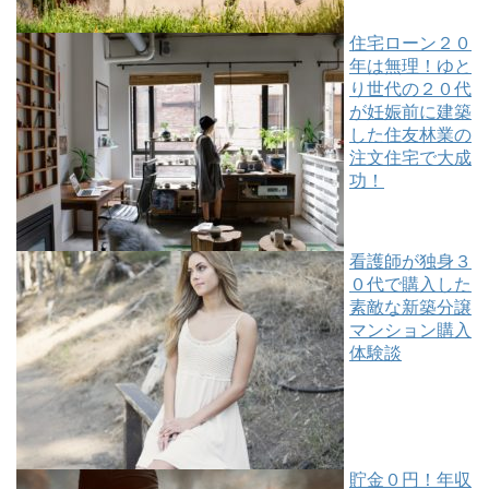
住宅ローン２０
年は無理！ゆと
り世代の２０代
が妊娠前に建築
した住友林業の
注文住宅で大成
功！
看護師が独身３
０代で購入した
素敵な新築分譲
マンション購入
体験談
貯金０円！年収