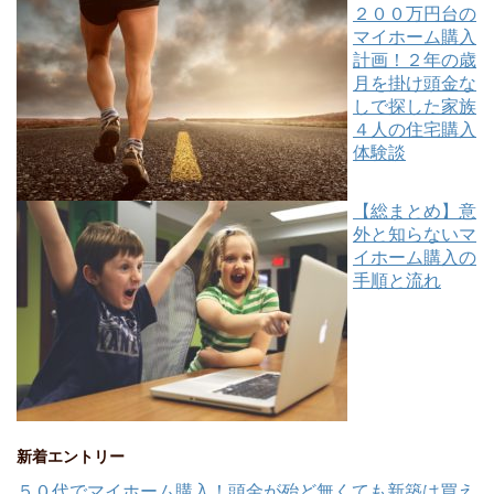
２００万円台の
マイホーム購入
計画！２年の歳
月を掛け頭金な
しで探した家族
４人の住宅購入
体験談
【総まとめ】意
外と知らないマ
イホーム購入の
手順と流れ
新着エントリー
５０代でマイホーム購入！頭金が殆ど無くても新築は買え