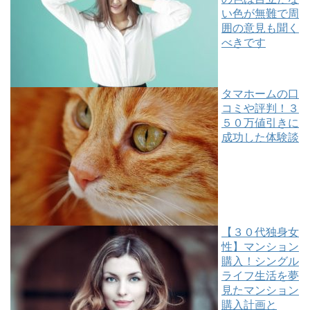
い色が無難で周
囲の意見も聞く
べきです
タマホームの口
コミや評判！３
５０万値引きに
成功した体験談
【３０代独身女
性】マンション
購入！シングル
ライフ生活を夢
見たマンション
購入計画と