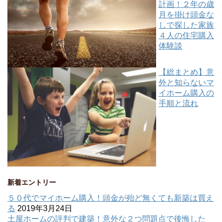
計画！２年の歳
月を掛け頭金な
しで探した家族
４人の住宅購入
体験談
【総まとめ】意
外と知らないマ
イホーム購入の
手順と流れ
新着エントリー
５０代でマイホーム購入！頭金が殆ど無くても新築は買え
る
2019年3月24日
土屋ホームの評判で建築！意外な２つ問題点で後悔した