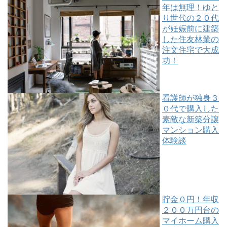
年は無理！ゆと
り世代の２０代
が妊娠前に建築
した住友林業の
注文住宅で大成
功！
看護師が独身３
０代で購入した
素敵な新築分譲
マンション購入
体験談
貯金０円！年収
２００万円台の
マイホーム購入