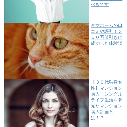
べきです
タマホームの口
コミや評判！３
５０万値引きに
成功した体験談
【３０代独身女
性】マンション
購入！シングル
ライフ生活を夢
見たマンション
購入計画と
は！？