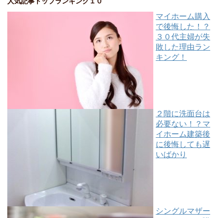
人気記事トップランキング１０
マイホーム購入
で後悔した！？
３０代主婦が失
敗した理由ラン
キング！
２階に洗面台は
必要ない！？マ
イホーム建築後
に後悔しても遅
いばかり
シングルマザー