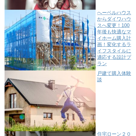
へーベルハウス
からダイワハウ
スへ変更！100
年後も快適なマ
イホーム購入計
画！変化するラ
イフスタイルに
適応する設計プ
ラン
戸建て購入体験
談
住宅ローン２０