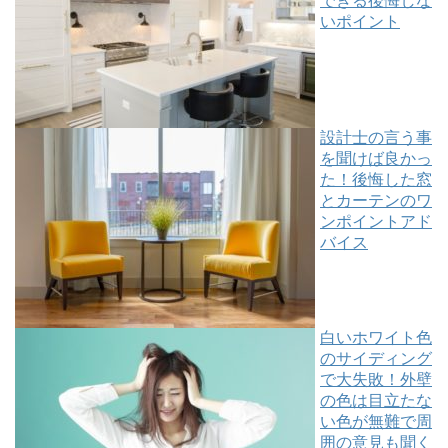
できる後悔しな
いポイント
設計士の言う事
を聞けば良かっ
た！後悔した窓
とカーテンのワ
ンポイントアド
バイス
白いホワイト色
のサイディング
で大失敗！外壁
の色は目立たな
い色が無難で周
囲の意見も聞く