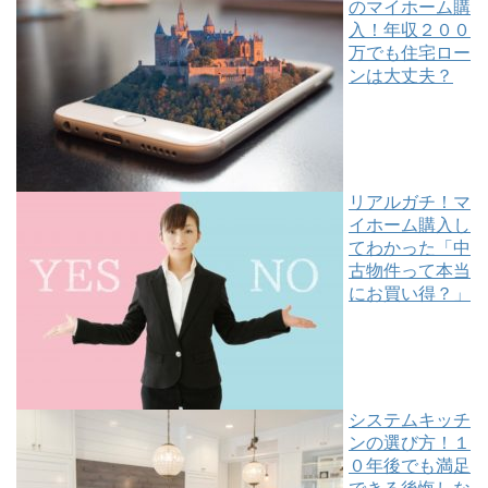
のマイホーム購
入！年収２００
万でも住宅ロー
ンは大丈夫？
リアルガチ！マ
イホーム購入し
てわかった「中
古物件って本当
にお買い得？」
システムキッチ
ンの選び方！１
０年後でも満足