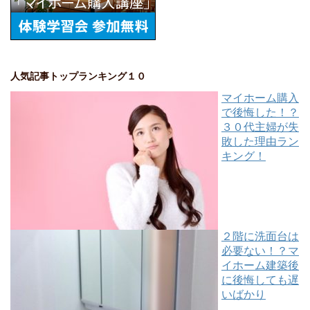
人気記事トップランキング１０
マイホーム購入
で後悔した！？
３０代主婦が失
敗した理由ラン
キング！
２階に洗面台は
必要ない！？マ
イホーム建築後
に後悔しても遅
いばかり