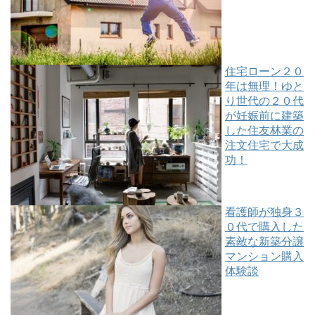
住宅ローン２０
年は無理！ゆと
り世代の２０代
が妊娠前に建築
した住友林業の
注文住宅で大成
功！
看護師が独身３
０代で購入した
素敵な新築分譲
マンション購入
体験談