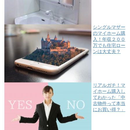
シングルマザー
のマイホーム購
入！年収２００
万でも住宅ロー
ンは大丈夫？
リアルガチ！マ
イホーム購入し
てわかった「中
古物件って本当
にお買い得？」