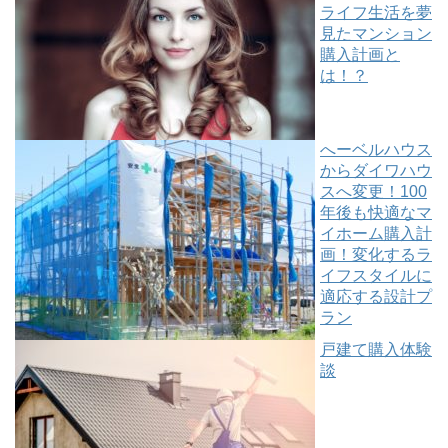
ライフ生活を夢
見たマンション
購入計画と
は！？
へーベルハウス
からダイワハウ
スへ変更！100
年後も快適なマ
イホーム購入計
画！変化するラ
イフスタイルに
適応する設計プ
ラン
戸建て購入体験
談