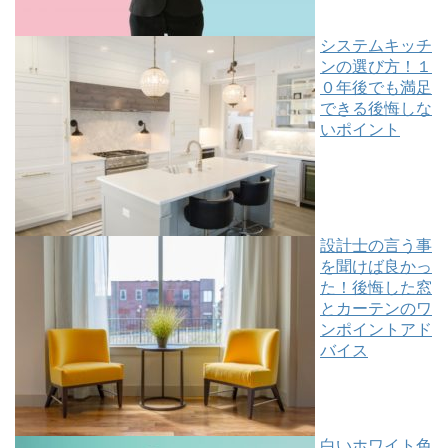
システムキッチ
ンの選び方！１
０年後でも満足
できる後悔しな
いポイント
設計士の言う事
を聞けば良かっ
た！後悔した窓
とカーテンのワ
ンポイントアド
バイス
白いホワイト色