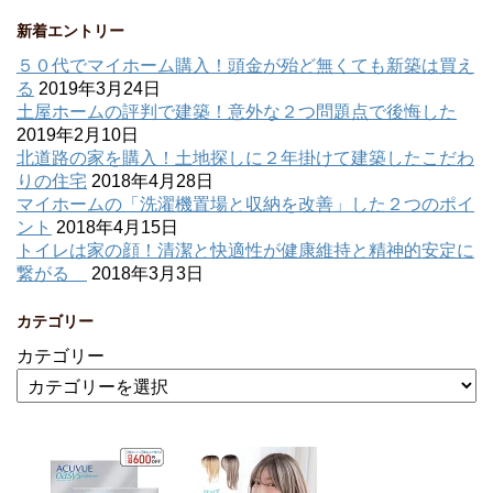
新着エントリー
５０代でマイホーム購入！頭金が殆ど無くても新築は買え
る
2019年3月24日
土屋ホームの評判で建築！意外な２つ問題点で後悔した
2019年2月10日
北道路の家を購入！土地探しに２年掛けて建築したこだわ
りの住宅
2018年4月28日
マイホームの「洗濯機置場と収納を改善」した２つのポイ
ント
2018年4月15日
トイレは家の顔！清潔と快適性が健康維持と精神的安定に
繋がる
2018年3月3日
カテゴリー
カテゴリー