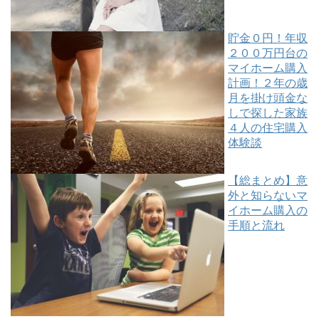
貯金０円！年収
２００万円台の
マイホーム購入
計画！２年の歳
月を掛け頭金な
しで探した家族
４人の住宅購入
体験談
【総まとめ】意
外と知らないマ
イホーム購入の
手順と流れ