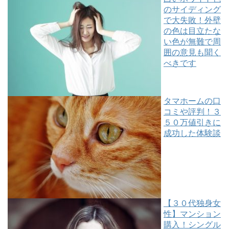
のサイディング
で大失敗！外壁
の色は目立たな
い色が無難で周
囲の意見も聞く
べきです
タマホームの口
コミや評判！３
５０万値引きに
成功した体験談
【３０代独身女
性】マンション
購入！シングル