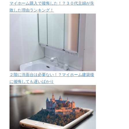
マイホーム購入で後悔した！？３０代主婦が失
敗した理由ランキング！
２階に洗面台は必要ない！？マイホーム建築後
に後悔しても遅いばかり