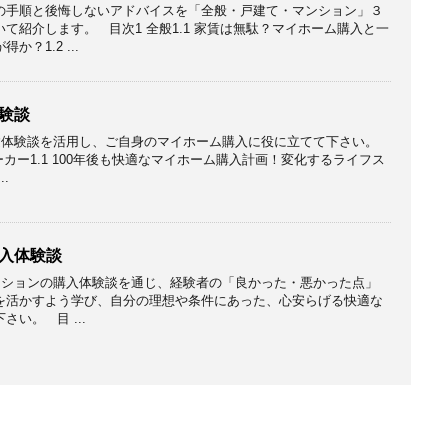
の手順と後悔しないアドバイスを「全般・戸建て・マンション」３
て紹介します。 目次1 全般1.1 家賃は無駄？マイホーム購入と一
か？1.2 ...
験談
体験談を活用し、ご自身のマイホーム購入に役に立てて下さい。
ーカー1.1 100年後も快適なマイホーム購入計画！変化するライフス
.
入体験談
ションの購入体験談を通じ、経験者の「良かった・悪かった点」
を活かすよう学び、自分の理想や条件にあった、心安らげる快適な
い。 目 ...