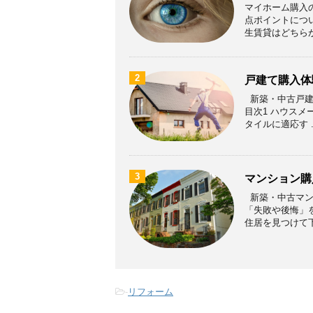
マイホーム購入
点ポイントについ
生賃貸はどちらが得
2
戸建て購入体
新築・中古戸建
目次1 ハウスメ
タイルに適応す ..
3
マンション購
新築・中古マン
「失敗や後悔」
住居を見つけて下さ
-
リフォーム